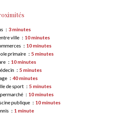
roximités
us
3 minutes
ntre ville
10 minutes
ommerces
10 minutes
ole primaire
5 minutes
are
10 minutes
édecin
5 minutes
lage
40 minutes
lle de sport
5 minutes
upermarché
10 minutes
scine publique
10 minutes
nnis
1 minute