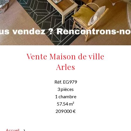
Vente Maison de ville
Arles
Réf. EG979
3 pièces
1 chambre
57.54 m²
209 000 €
Accueil