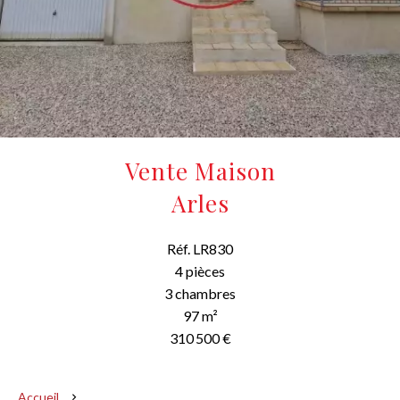
Vente Maison
Arles
Réf. LR830
4 pièces
3 chambres
97 m²
310 500 €
Accueil